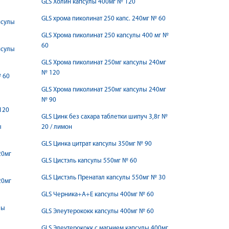
GLS Холин капсулы 400мг № 120
GLS хрома пиколинат 250 капc. 240мг № 60
псулы
GLS Хрома пиколинат 250 капсулы 400 мг №
60
псулы
GLS Хрома пиколинат 250мг капсулы 240мг
№ 120
№ 60
GLS Хрома пиколинат 250мг капсулы 240мг
№ 90
120
GLS Цинк без сахара таблетки шипуч 3,8г №
ы
20 / лимон
GLS Цинка цитрат капсулы 350мг № 90
20мг
GLS Цистэль капсулы 550мг № 60
GLS Цистэль Пренатал капсулы 550мг № 30
20мг
GLS Черника+А+Е капсулы 400мг № 60
лы
GLS Элеутерококк капсулы 400мг № 60
GLS Элеутерококк с магнием капсулы 400мг