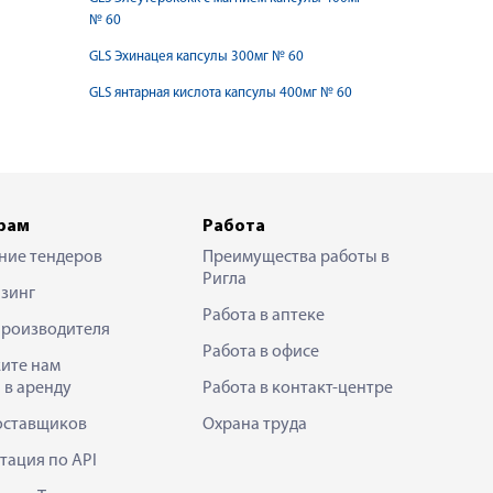
№ 60
GLS Эхинацея капсулы 300мг № 60
GLS янтарная кислота капсулы 400мг № 60
рам
Работа
ние тендеров
Преимущества работы в
Ригла
зинг
Работа в аптеке
производителя
Работа в офисе
ите нам
 в аренду
Работа в контакт-центре
оставщиков
Охрана труда
тация по API