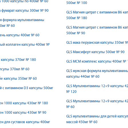
а 1000 капсулы по 400мг № 60
500мг № 100
 фумарат капсулы 300мг № 90
GLS Магния цитрат с витамином В6 ка
500мг № 180
я формула мультивитамины
0мг № 60
GLS Магния цитрат с витамином В6 ка
500мг № 90
ень капсулы 400мг № 60
GLS мака перуанская капсулы 350мг 
ый коллаген капсулы 400мг №
GLS Максиферт капсулы 500мг № 90
 капсулы 370мг № 180
GLS МСМ комплекс капсулы 400мг № 
псулы 370мл № 60
GLS мужская формула мультивитамин
капсулы 440мг № 60
е капсулы 350мг № 60
GLS Мультивитамины 12+9 капсулы 4
й с витамином D3 капсулы 500мг
№ 120
GLS Мультивитамины 12+9 капсулы 4
ен 1000 капсулы 430мг № 180
№ 60
ен 1000 капсулы 430мг № 90
GLS мультивитамины для детей капсу
ен для суставов капсулы 400мг
массой 450мг № 60