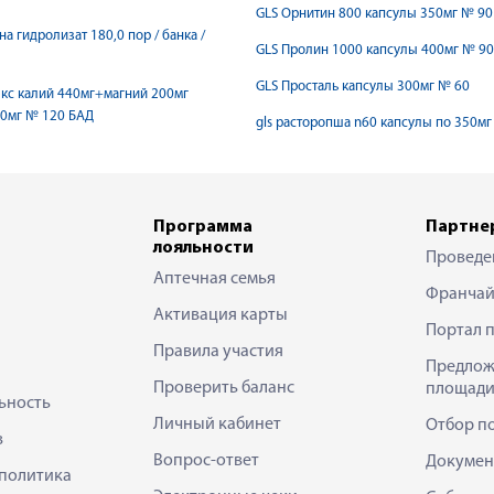
GLS Орнитин 800 капсулы 350мг № 90
на гидролизат 180,0 пор / банка /
GLS Пролин 1000 капсулы 400мг № 90
GLS Просталь капсулы 300мг № 60
кс калий 440мг+магний 200мг
30мг № 120 БАД
gls расторопша n60 капсулы по 350мг
Программа
Партне
лояльности
Проведе
Аптечная семья
Франчай
Активация карты
Портал 
Правила участия
Предлож
Проверить баланс
площади
ьность
Личный кабинет
Отбор п
в
Вопрос-ответ
Докумен
политика