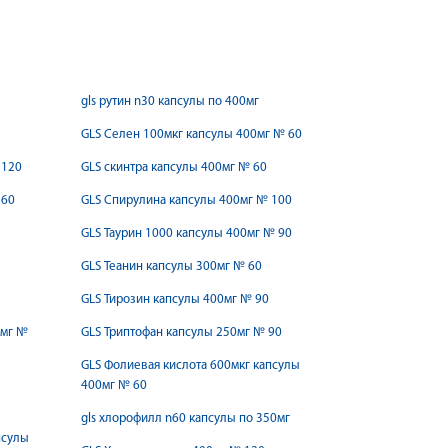
gls рутин n30 капсулы по 400мг
GLS Селен 100мкг капсулы 400мг № 60
 120
GLS скинтра капсулы 400мг № 60
 60
GLS Спирулина капсулы 400мг № 100
GLS Таурин 1000 капсулы 400мг № 90
GLS Теанин капсулы 300мг № 60
GLS Тирозин капсулы 400мг № 90
0мг №
GLS Триптофан капсулы 250мг № 90
GLS Фолиевая кислота 600мкг капсулы
400мг № 60
gls хлорофилл n60 капсулы по 350мг
псулы