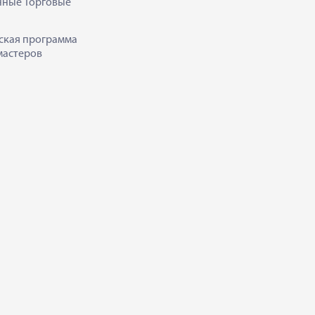
нные Торговые
ская программа
мастеров