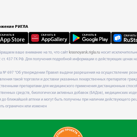
жение РИГЛА
Обращаем ваше внимание на то, что сайт
krasnoyarsk.rigla.ru
носит исключительно
ст. 437 ГК РФ. Для получения подробной информации о действующих ценах на 
ода № 697 "Об утверждении Правил выдачи разрешения на осуществление роз
ления такой торговли и доставки указанных лекарственных препаратов граж
твенными препаратами для медицинского применения дистанционным способом
венных средств, биологически активных добавок (БАДов), медицинских издел
 до ближайшей аптеки и могут быть получены при наличии действующего рец
ыть ограничен или изменен