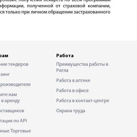
 условие получения лекарств по всем программам
нформации, полученной от страховой компании,
ются только при личном обращении застрахованного
рам
Работа
ние тендеров
Преимущества работы в
Ригла
зинг
Работа в аптеке
производителя
Работа в офисе
ите нам
 в аренду
Работа в контакт-центре
оставщиков
Охрана труда
тация по API
нные Торговые