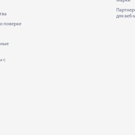
Марки
Партнер
тва
для веб-
 о поверке
ьные
ы с