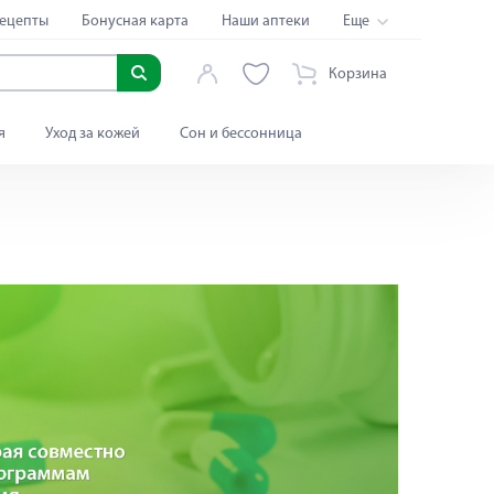
ецепты
Бонусная карта
Наши аптеки
Еще
Корзина
я
Уход за кожей
Сон и бессонница