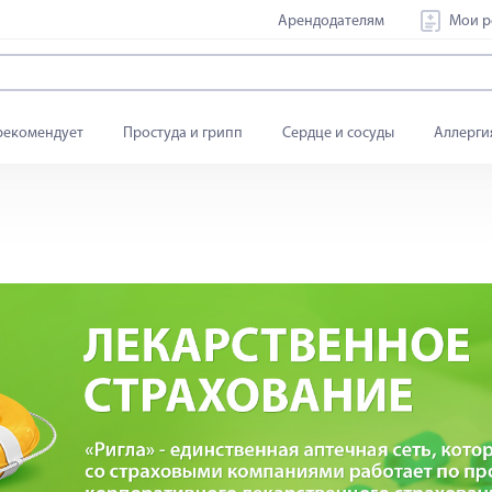
Арендодателям
Мои р
рекомендует
Простуда и грипп
Сердце и сосуды
Аллерги