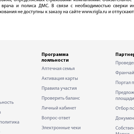
овиях, определяемых страховыми компаниями. Обязательное
а врача и полиса ДМС. В связи с необходимостью сверки и
вания не доступны к заказу на сайте www.rigla.ru и отпуска
Программа
Партне
лояльности
Проведе
Аптечная семья
Франчай
Активация карты
Портал 
Правила участия
Предлож
Проверить баланс
площади
ьность
Личный кабинет
Отбор п
в
Вопрос-ответ
Докумен
политика
Электронные чеки
Собстве
е