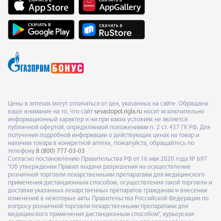
Цены в аптеках могут отличаться от цен, указанных на сайте. Обращаем
ваше внимание на то, что сайт
sevastopol.rigla.ru
носит исключительно
информационный характер и ни при каких условиях не является
публичной офертой, определяемой положениями п. 2 ст. 437 ГК РФ. Для
получения подробной информации о действующих ценах на товар и
наличии товара в конкретной аптеке, пожалуйста, обращайтесь по
телефону
8 (800) 777-03-03
Согласно постановлению Правительства РФ от 16 мая 2020 года № 697
"Об утверждении Правил выдачи разрешения на осуществление
розничной торговли лекарственными препаратами для медицинского
применения дистанционным способом, осуществления такой торговли и
доставки указанных лекарственных препаратов гражданам и внесении
изменений в некоторые акты Правительства Российской Федерации по
вопросу розничной торговли лекарственными препаратами для
медицинского применения дистанционным способом", курьерская