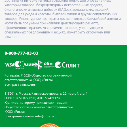
доставка из интернет-аптеки возможна только для определённых
категорий товаров: безрецептурных лекарственных средств,
биологически активных добавок (БАДов), медицинских изделий,
товаров для ухода и красоты, бытовой химии и других сопутствующих
товаров. Рецептурные препараты доставляются до ближайшей аптеки и
могут быть получены при наличии действующего рецепта,
оформленного врачом. Ассортимент товаров, участвующих в
специальных предложениях и акциях, может быть ограничен или
изменен
8-800-777-03-03
Копирайт: © 2026 Общество с ограниченной
ответственностью (ООО) «Ригла»
Все права защищены
115201, г. Москва, Каширское шоссе, д. 22, корп. 4, стр. 1
ОГРН 1027700271290; ИНН 7724211288
Юр. лицо, которому принадлежит домен:
Общество с ограниченной ответственностью
(ООО) «Ригла»
Электронная почта:
info@rigla.ru