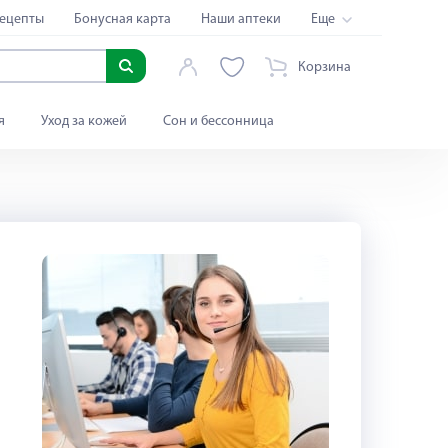
ецепты
Бонусная карта
Наши аптеки
Еще
Корзина
я
Уход за кожей
Сон и бессонница