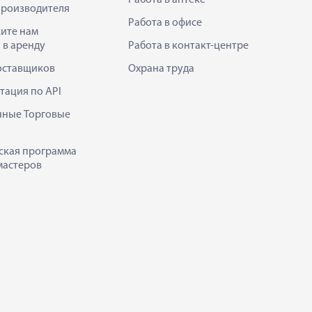
Работа в аптеке
производителя
Работа в офисе
ите нам
 в аренду
Работа в контакт-центре
оставщиков
Охрана труда
тация по API
нные Торговые
ская программа
мастеров