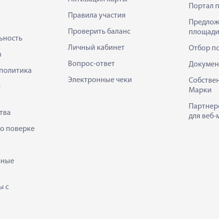
Портал 
Правила участия
Предлож
Проверить баланс
площади
ьность
Личный кабинет
Отбор п
в
Вопрос-ответ
Докумен
политика
Электронные чеки
Собстве
е
Марки
Партнер
тва
для веб-
 о поверке
ьные
ы с