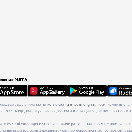
жение РИГЛА
Обращаем ваше внимание на то, что сайт
krasnoyarsk.rigla.ru
носит исключительно
ст. 437 ГК РФ. Для получения подробной информации о действующих ценах на 
ода № 697 "Об утверждении Правил выдачи разрешения на осуществление роз
ления такой торговли и доставки указанных лекарственных препаратов граж