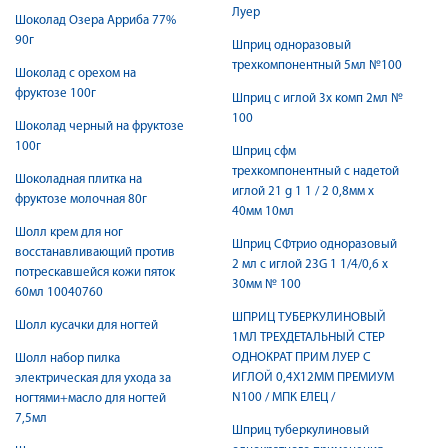
Луер
Шоколад Озера Арриба 77%
90г
Шприц одноразовый
трехкомпонентный 5мл №100
Шоколад с орехом на
фруктозе 100г
Шприц с иглой 3х комп 2мл №
100
Шоколад черный на фруктозе
100г
Шприц сфм
трехкомпонентный с надетой
Шоколадная плитка на
иглой 21 g 1 1 / 2 0,8мм x
фруктозе молочная 80г
40мм 10мл
Шолл крем для ног
Шприц СФтрио одноразовый
восстанавливающий против
2 мл с иглой 23G 1 1/4/0,6 x
потрескавшейся кожи пяток
30мм № 100
60мл 10040760
ШПРИЦ ТУБЕРКУЛИНОВЫЙ
Шолл кусачки для ногтей
1МЛ ТРЕХДЕТАЛЬНЫЙ СТЕР
ОДНОКРАТ ПРИМ ЛУЕР C
Шолл набор пилка
ИГЛОЙ 0,4Х12ММ ПРЕМИУМ
электрическая для ухода за
N100 / МПК ЕЛЕЦ /
ногтями+масло для ногтей
7,5мл
Шприц туберкулиновый