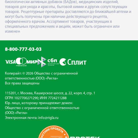
биологически активных добавок (БАДов), медицинских изделий,
товаров для ухода и красоты, бытовой химии и других сопутствующих
товаров. Рецептурные препараты доставляются до ближайшей аптеки и
могут быть получены при наличии действующего рецепта,
оформленного врачом. Ассортимент товаров, участвующих в
специальных предложениях и акциях, может быть ограничен или
изменен
8-800-777-03-03
Копирайт: © 2026 Общество с ограниченной
ответственностью (ООО) «Ригла»
Все права защищены
115201, г. Москва, Каширское шоссе, д. 22, корп. 4, стр. 1
ОГРН 1027700271290; ИНН 7724211288
Юр. лицо, которому принадлежит домен:
Общество с ограниченной ответственностью
(ООО) «Ригла»
Электронная почта:
info@rigla.ru