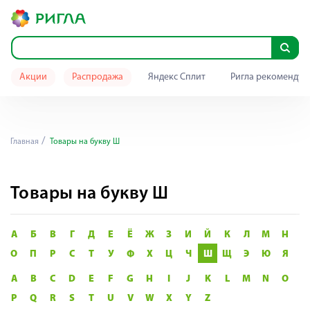
Акции
Распродажа
Яндекс Сплит
Ригла рекомендуе
Главная
Товары на букву Ш
Товары на букву Ш
А
Б
В
Г
Д
Е
Ё
Ж
З
И
Й
К
Л
М
Н
О
П
Р
С
Т
У
Ф
Х
Ц
Ч
Ш
Щ
Э
Ю
Я
A
B
C
D
E
F
G
H
I
J
K
L
M
N
O
P
Q
R
S
T
U
V
W
X
Y
Z