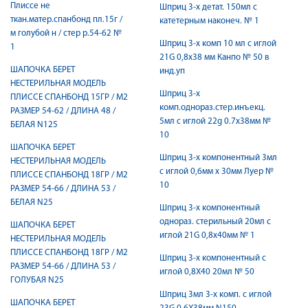
Плиссе не
Шприц 3-х детат. 150мл с
ткан.матер.спанбонд пл.15г /
катетерным наконеч. № 1
м голубой н / стер р.54-62 №
Шприц 3-х комп 10 мл с иглой
1
21G 0,8x38 мм Канпо № 50 в
ШАПОЧКА БЕРЕТ
инд.уп
НЕСТЕРИЛЬНАЯ МОДЕЛЬ
Шприц 3-х
ПЛИССЕ СПАНБОНД 15ГР / М2
комп.однораз.стер.инъекц.
РАЗМЕР 54-62 / ДЛИНА 48 /
5мл с иглой 22g 0.7х38мм №
БЕЛАЯ N125
10
ШАПОЧКА БЕРЕТ
Шприц 3-х компонентный 3мл
НЕСТЕРИЛЬНАЯ МОДЕЛЬ
с иглой 0,6мм х 30мм Луер №
ПЛИССЕ СПАНБОНД 18ГР / М2
10
РАЗМЕР 54-66 / ДЛИНА 53 /
БЕЛАЯ N25
Шприц 3-х компонентный
однораз. стерильный 20мл с
ШАПОЧКА БЕРЕТ
иглой 21G 0,8х40мм № 1
НЕСТЕРИЛЬНАЯ МОДЕЛЬ
ПЛИССЕ СПАНБОНД 18ГР / М2
Шприц 3-х компонентный с
РАЗМЕР 54-66 / ДЛИНА 53 /
иглой 0,8X40 20мл № 50
ГОЛУБАЯ N25
Шприц 3мл 3-х комп. с иглой
ШАПОЧКА БЕРЕТ