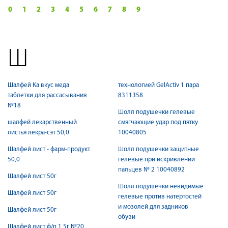
0
1
2
3
4
5
6
7
8
9
Ш
Шалфей Ка вкус меда
технологией GelActiv 1 пара
таблетки для рассасывания
8311358
№18
Шолл подушечки гелевые
шалфей лекарственный
смягчающие удар под пятку
листья лекра-сэт 50,0
10040805
Шалфей лист - фарм-продукт
Шолл подушечки защитные
50,0
гелевые при искривлении
пальцев № 2 10040892
Шалфей лист 50г
Шолл подушечки невидимые
Шалфей лист 50г
гелевые против натертостей
и мозолей для задников
Шалфей лист 50г
обуви
Шалфей лист ф/п 1,5г №20