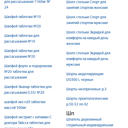
для рассасывания 1160мг №
Шолл стельки Спорт для
24
занятий спортом женские
Шалфей таблетки №10
Шолл стельки Спорт для
занятий спортом мужские
Шалфей таблетки №20
Шолл стельки Эвридей для
Шалфей таблетки для
комфорта на каждый день
рассасывания №10
женские
Шалфей таблетки для
Шолл стельки Эвридей для
рассасывания №20
комфорта на каждый день
мужские
Шалфей форте и подорожник
№20 таблетки для
Шорты моделирующие
рассасывания
DO300 L черные
Шалфей Эвалар таблетки для
Шорты неопреновые р.3
рассасывания 0,55г №20
Шорты проктологические
шалфей эко n20 таблетки
р.50-52 пл.42
массой 500мг
Шп
Шалфей экстракт с витамин С
Шпатель деревянный
доктора Тайсса таблетки для
стерильный индивидуальная