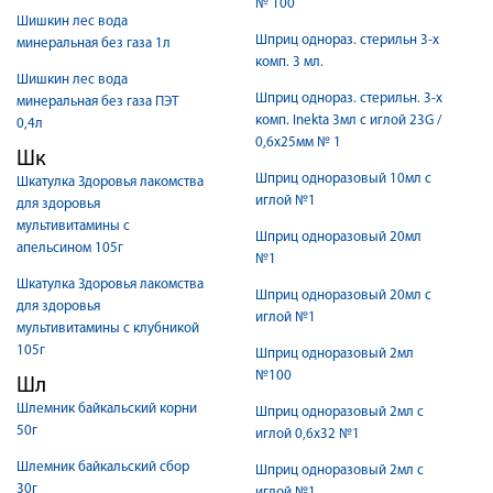
№ 100
Шишкин лес вода
Шприц однораз. стерильн 3-х
минеральная без газа 1л
комп. 3 мл.
Шишкин лес вода
Шприц однораз. стерильн. 3-х
минеральная без газа ПЭТ
комп. Inekta 3мл с иглой 23G /
0,4л
0,6х25мм № 1
Шк
Шприц одноразовый 10мл с
Шкатулка Здоровья лакомства
иглой №1
для здоровья
мультивитамины с
Шприц одноразовый 20мл
апельсином 105г
№1
Шкатулка Здоровья лакомства
Шприц одноразовый 20мл с
для здоровья
иглой №1
мультивитамины с клубникой
105г
Шприц одноразовый 2мл
№100
Шл
Шлемник байкальский корни
Шприц одноразовый 2мл с
50г
иглой 0,6х32 №1
Шлемник байкальский сбор
Шприц одноразовый 2мл с
30г
иглой №1