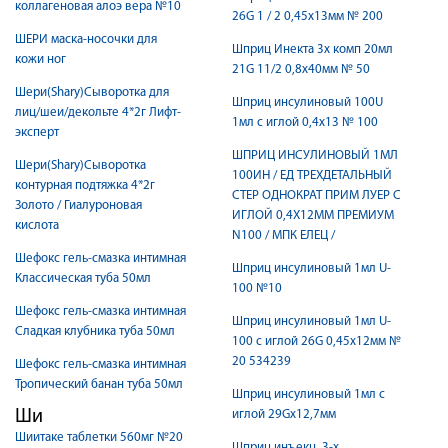
коллагеновая алоэ вера №10
26G 1 / 2 0,45х13мм № 200
ШЕРИ маска-носочки для
Шприц Инекта 3х комп 20мл
кожи ног
21G 11/2 0,8х40мм № 50
Шери(Shary)Сыворотка для
Шприц инсулиновый 100U
лиц/шеи/декольте 4*2г Лифт-
1мл с иглой 0,4х13 № 100
эксперт
ШПРИЦ ИНСУЛИНОВЫЙ 1МЛ
Шери(Shary)Сыворотка
100ИН / ЕД ТРЕХДЕТАЛЬНЫЙ
контурная подтяжка 4*2г
СТЕР ОДНОКРАТ ПРИМ ЛУЕР C
Золото / Гиалуроновая
ИГЛОЙ 0,4Х12ММ ПРЕМИУМ
кислота
N100 / МПК ЕЛЕЦ /
Шефокс гель-смазка интимная
Шприц инсулиновый 1мл U-
Классическая туба 50мл
100 №10
Шефокс гель-смазка интимная
Шприц инсулиновый 1мл U-
Сладкая клубника туба 50мл
100 с иглой 26G 0,45x12мм №
20 534239
Шефокс гель-смазка интимная
Тропический банан туба 50мл
Шприц инсулиновый 1мл с
Ши
иглой 29Gx12,7мм
Шиитаке таблетки 560мг №20
Шприц инъекц. 3-х