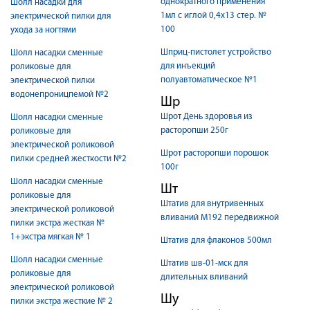
однократного применения
Шолл насадки для
1мл с иглой 0,4х13 стер. №
электрической пилки для
100
ухода за ногтями
Шприц-пистолет устройство
Шолл насадки сменные
для инъекций
роликовые для
полуавтоматическое №1
электрической пилки
водонепроницпемой №2
Шр
Шрот День здоровья из
Шолл насадки сменные
расторопши 250г
роликовые для
электрической роликовой
Шрот расторопши порошок
пилки средней жесткости №2
100г
Шолл насадки сменные
Шт
роликовые для
Штатив для внутривенных
электрической роликовой
вливаний М192 передвижной
пилки экстра жесткая №
1+экстра мягкая № 1
Штатив для флаконов 500мл
Шолл насадки сменные
Штатив шв-01-мск для
роликовые для
длительных вливаний
электрической роликовой
Шу
пилки экстра жесткие № 2