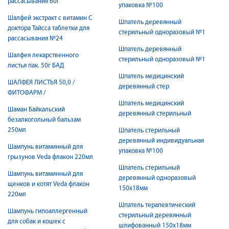
рассасывания 60г
упаковка №100
Шалфей экстракт с витамин С
Шпатель деревянный
доктора Тайсса таблетки для
стерильный одноразовый №1
рассасывания №24
Шпатель деревянный
Шалфея лекарственного
стерильный одноразовый №1
листья пак. 50г БАД
Шпатель медицинский
ШАЛФЕЯ ЛИСТЬЯ 50,0 /
деревянный стер
ФИТОФАРМ /
Шпатель медицинский
Шаман Байкальский
деревянный стерильный
безалкогольный бальзам
250мл
Шпатель стерильный
деревянный индивидуальная
Шампунь витаминный для
упаковка №100
грызунов Veda флакон 220мл
Шпатель стерильный
Шампунь витаминный для
деревянный одноразовый
щенков и котят Veda флакон
150х18мм
220мл
Шпатель терапевтический
Шампунь гипоаллергенный
стерильный деревянный
для собак и кошек с
шлифованный 150х18мм