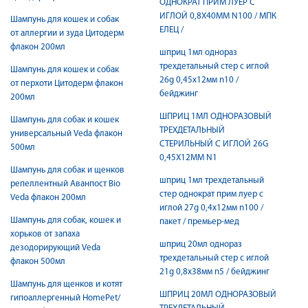
ОДНОКРАТ ПРИМ ЛУЕР C
ИГЛОЙ 0,8Х40ММ N100 / МПК
Шампунь для кошек и собак
ЕЛЕЦ /
от аллергии и зуда Цитодерм
флакон 200мл
шприц 1мл однораз
трехдетальный стер c иглой
Шампунь для кошек и собак
26g 0,45х12мм n10 /
от перхоти Цитодерм флакон
бейджинг
200мл
ШПРИЦ 1МЛ ОДНОРАЗОВЫЙ
Шампунь для собак и кошек
ТРЕХДЕТАЛЬНЫЙ
универсальный Veda флакон
СТЕРИЛЬНЫЙ C ИГЛОЙ 26G
500мл
0,45Х12ММ N1
Шампунь для собак и щенков
шприц 1мл трехдетальный
репеллентный Аванпост Bio
стер однократ прим луер c
Veda флакон 200мл
иглой 27g 0,4х12мм n100 /
Шампунь для собак, кошек и
пакет / премьер-мед
хорьков от запаха
шприц 20мл однораз
дезодорирующий Veda
трехдетальный стер c иглой
флакон 500мл
21g 0,8х38мм n5 / бейджинг
Шампунь для щенков и котят
ШПРИЦ 20МЛ ОДНОРАЗОВЫЙ
гипоаллергенный HomePet/