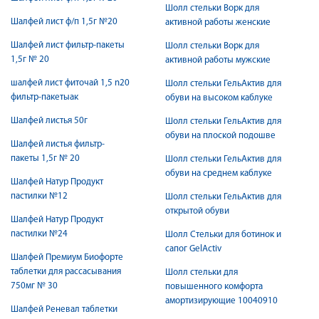
Шолл стельки Ворк для
Шалфей лист ф/п 1,5г №20
активной работы женские
Шалфей лист фильтр-пакеты
Шолл стельки Ворк для
1,5г № 20
активной работы мужские
шалфей лист фиточай 1,5 n20
Шолл стельки ГельАктив для
фильтр-пакетыак
обуви на высоком каблуке
Шалфей листья 50г
Шолл стельки ГельАктив для
обуви на плоской подошве
Шалфей листья фильтр-
пакеты 1,5г № 20
Шолл стельки ГельАктив для
обуви на среднем каблуке
Шалфей Натур Продукт
пастилки №12
Шолл стельки ГельАктив для
открытой обуви
Шалфей Натур Продукт
пастилки №24
Шолл Стельки для ботинок и
сапог GelActiv
Шалфей Премиум Биофорте
таблетки для рассасывания
Шолл стельки для
750мг № 30
повышенного комфорта
амортизирующие 10040910
Шалфей Реневал таблетки