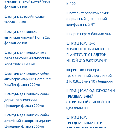
чувствительной кожей Veda
№100
флакон 500мл
Шпатель терапевтический
Шампунь детский нежная
стерильный деревянный
забота 200мл
шлифованный №1
Шампунь для кошек
ШпорНет крем-бальзам 50мл
антипаразитарный HomeCat
флакон 220мл
ШПРИЦ 10МЛ 3-Х
КОМПОНЕНТНЫЙ MEDIC-O-
Шампунь для кошек и котят
PLANET ЛУЕР C НАДЕТОЙ
репеллентный Аванпост Bio
ИГЛОЙ 21G 0,8X40ММ N1
Veda флакон 200мл
шприц 10мл однораз
Шампунь для кошек и собак
трехдетальный стер c иглой
антипаразитарный HomePet/
21g 0,8х38мм n10 / бейджинг
ХомПет флакон 220мл
ШПРИЦ 10МЛ ОДНОРАЗОВЫЙ
Шампунь для кошек и собак
ТРЕХДЕТАЛЬНЫЙ
дерматологический
СТЕРИЛЬНЫЙ C ИГЛОЙ 21G
Цитодерм флакон 200мл
0,8Х38ММ N1
Шампунь для кошек и собак
ШПРИЦ 10МЛ
лечебный с хлоргексидином
ТРЕХДЕТАЛЬНЫЙ СТЕР
Цитодерм флакон 200мл