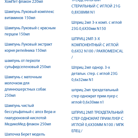
ТРЕХДЕТАЛЬНЫЙ
ХомПет флакон 220мл
СТЕРИЛЬНЫЙ C ИГЛОЙ 21G
Шампунь Луковый комплекс
0,8Х38ММ N1
витаминов 150мл
Шприц 2мл 3-х комп. с иглой
Шампунь Луковый с красным
23G 0,6X30мм N150
перцем 150мл
ШПРИЦ 2МЛ 3-Х
Шампунь Луковый экстракт
КОМПОНЕНТНЫЙ C ИГЛОЙ
корня репейника 150мл
0,6X32 N100 / PAKROMEDICAL
/
шампунь от перхоти
сульфидселеновый 250мл
Шприц 2мл однор. 3-х
детальн. стер. с иглой 23G
Шампунь с маточным
0,6х32мм N1
молочком для
длинношерстных собак
шприц 2мл трехдетальный
250мл
стер однократ прим луер c
иглой 0,6х30мм n1
Шампунь чистый
бессульфатный с алоэ Вера и
ШПРИЦ 2МЛ ТРЕХДЕТАЛЬНЫЙ
гиалуроновой кислотой
СТЕР ОДНОКРАТ ПРИМ ЛУЕР C
МедикоМед флакон 250мл
ИГЛОЙ 0,6Х30ММ N100 / МПК
ЕЛЕЦ /
Шапочка Берет модель