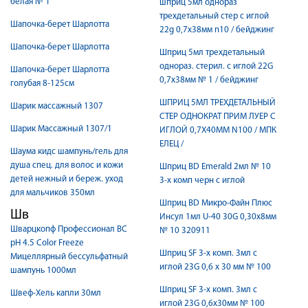
белая № 1
шприц 5мл однораз
трехдетальный стер c иглой
Шапочка-берет Шарлотта
22g 0,7х38мм n10 / бейджинг
Шапочка-берет Шарлотта
Шприц 5мл трехдетальный
однораз. стерил. с иглой 22G
Шапочка-берет Шарлотта
0,7х38мм № 1 / бейджинг
голубая 8-125см
ШПРИЦ 5МЛ ТРЕХДЕТАЛЬНЫЙ
Шарик массажный 1307
СТЕР ОДНОКРАТ ПРИМ ЛУЕР C
Шарик Массажный 1307/1
ИГЛОЙ 0,7Х40ММ N100 / МПК
ЕЛЕЦ /
Шаума кидс шампунь/гель для
душа спец. для волос и кожи
Шприц BD Emerald 2мл № 10
детей нежный и береж. уход
3-х комп черн с иглой
для мальчиков 350мл
Шприц BD Микро-Файн Плюс
Шв
Инсул 1мл U-40 30G 0,30х8мм
Шварцкопф Профессионал BC
№ 10 320911
pH 4.5 Color Freeze
Шприц SF 3-х комп. 3мл с
Мицеллярный бессульфатный
иглой 23G 0,6 x 30 мм № 100
шампунь 1000мл
Шприц SF 3-х комп. 3мл с
Швеф-Хель капли 30мл
иглой 23G 0,6x30мм № 100