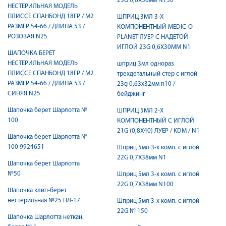
23G 0,6X38мм N150
НЕСТЕРИЛЬНАЯ МОДЕЛЬ
ПЛИССЕ СПАНБОНД 18ГР / М2
ШПРИЦ 3МЛ 3-Х
РАЗМЕР 54-66 / ДЛИНА 53 /
КОМПОНЕНТНЫЙ MEDIC-O-
РОЗОВАЯ N25
PLANET ЛУЕР C НАДЕТОЙ
ИГЛОЙ 23G 0,6X30ММ N1
ШАПОЧКА БЕРЕТ
НЕСТЕРИЛЬНАЯ МОДЕЛЬ
шприц 3мл однораз
ПЛИССЕ СПАНБОНД 18ГР / М2
трехдетальный стер c иглой
РАЗМЕР 54-66 / ДЛИНА 53 /
23g 0,63х32мм n10 /
СИНЯЯ N25
бейджинг
Шапочка берет Шарлотта №
ШПРИЦ 5МЛ 2-Х
100
КОМПОНЕНТНЫЙ C ИГЛОЙ
21G (0,8X40) ЛУЕР / KDM / N1
Шапочка берет Шарлотта №
100 9924651
Шприц 5мл 3-х комп. с иглой
22G 0,7X38мм N1
Шапочка берет Шарлотта
№50
Шприц 5мл 3-х комп. с иглой
22G 0,7X38мм N100
Шапочка клип-берет
нестерильная №25 ПЛ-17
Шприц 5мл 3-х комп. с иглой
22G № 150
Шапочка Шарлотта неткан.