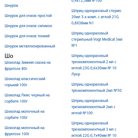
0,4х12,5мм №100
Шнурок
Шприц одноразовый стерил.
Шнурок для очков простой
20мл 3-х комп. с иглой 21G
0,8X38мм N1
Шнурок для очков силикон
Шприц одноразовый
Шнурок для очков тонкий
стерильный Vogt Medical 5мл
№1
Шнурок металлизированный
Шо
Шприц одноразовый
трехкомпонентный 2 мл с
Шоколад Зимняя сказка на
иглой 23G 0,6х30мм № 10
фруктозе 80г
Луер
Шоколад классический
Шприц одноразовый
горький 100г
трехкомпонентный 2мл №50
Шоколад Люкс черный на
Шприц одноразовый
сорбите 100г
трехкомпонентный 2мл с
Шоколад молочный на
иглой №100
сорбите 100г
Шприц одноразовый
Шоколад молочный на
трехкомпонентный 3 мл с
фруктозе 100г
иглой 22G 0,7х40мм № 10