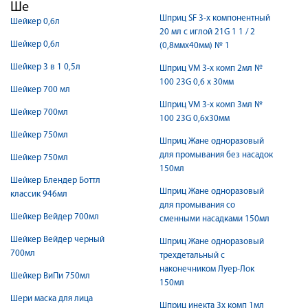
Ше
Шприц SF 3-х компонентный
Шейкер 0,6л
20 мл с иглой 21G 1 1 / 2
Шейкер 0,6л
(0,8ммx40мм) № 1
Шейкер 3 в 1 0,5л
Шприц VM 3-х комп 2мл №
100 23G 0,6 x 30мм
Шейкер 700 мл
Шприц VM 3-х комп 3мл №
Шейкер 700мл
100 23G 0,6x30мм
Шейкер 750мл
Шприц Жане одноразовый
для промывания без насадок
Шейкер 750мл
150мл
Шейкер Блендер Боттл
Шприц Жане одноразовый
классик 946мл
для промывания со
Шейкер Вейдер 700мл
сменными насадками 150мл
Шейкер Вейдер черный
Шприц Жане одноразовый
700мл
трехдетальный с
наконечником Луер-Лок
Шейкер ВиПи 750мл
150мл
Шери маска для лица
Шприц инекта 3х комп 1мл