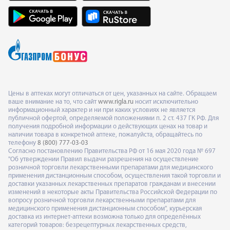
Цены в аптеках могут отличаться от цен, указанных на сайте. Обращаем
ваше внимание на то, что сайт
www.rigla.ru
носит исключительно
информационный характер и ни при каких условиях не является
публичной офертой, определяемой положениями п. 2 ст. 437 ГК РФ. Для
получения подробной информации о действующих ценах на товар и
наличии товара в конкретной аптеке, пожалуйста, обращайтесь по
телефону
8 (800) 777-03-03
Согласно постановлению Правительства РФ от 16 мая 2020 года № 697
"Об утверждении Правил выдачи разрешения на осуществление
розничной торговли лекарственными препаратами для медицинского
применения дистанционным способом, осуществления такой торговли и
доставки указанных лекарственных препаратов гражданам и внесении
изменений в некоторые акты Правительства Российской Федерации по
вопросу розничной торговли лекарственными препаратами для
медицинского применения дистанционным способом", курьерская
доставка из интернет-аптеки возможна только для определённых
категорий товаров: безрецептурных лекарственных средств,