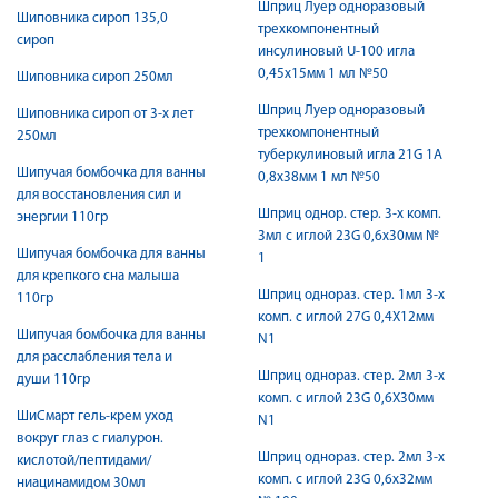
Шприц Луер одноразовый
Шиповника сироп 135,0
трехкомпонентный
сироп
инсулиновый U-100 игла
0,45х15мм 1 мл №50
Шиповника сироп 250мл
Шприц Луер одноразовый
Шиповника сироп от 3-х лет
трехкомпонентный
250мл
туберкулиновый игла 21G 1А
Шипучая бомбочка для ванны
0,8х38мм 1 мл №50
для восстановления сил и
Шприц однор. стер. 3-х комп.
энергии 110гр
3мл с иглой 23G 0,6х30мм №
Шипучая бомбочка для ванны
1
для крепкого сна малыша
Шприц однораз. стер. 1мл 3-х
110гр
комп. с иглой 27G 0,4X12мм
Шипучая бомбочка для ванны
N1
для расслабления тела и
Шприц однораз. стер. 2мл 3-х
души 110гр
комп. с иглой 23G 0,6X30мм
ШиСмарт гель-крем уход
N1
вокруг глаз с гиалурон.
Шприц однораз. стер. 2мл 3-х
кислотой/пептидами/
комп. с иглой 23G 0,6х32мм
ниацинамидом 30мл