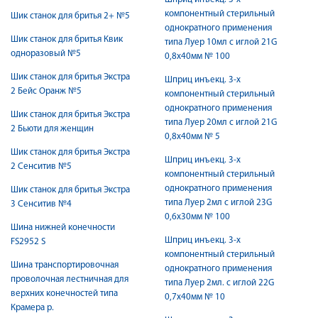
компонентный стерильный
Шик станок для бритья 2+ №5
однократного применения
Шик станок для бритья Квик
типа Луер 10мл с иглой 21G
одноразовый №5
0,8х40мм № 100
Шик станок для бритья Экстра
Шприц инъекц. 3-х
2 Бейс Оранж №5
компонентный стерильный
однократного применения
Шик станок для бритья Экстра
типа Луер 20мл с иглой 21G
2 Бьюти для женщин
0,8х40мм № 5
Шик станок для бритья Экстра
Шприц инъекц. 3-х
2 Сенситив №5
компонентный стерильный
однократного применения
Шик станок для бритья Экстра
типа Луер 2мл с иглой 23G
3 Сенситив №4
0,6х30мм № 100
Шина нижней конечности
Шприц инъекц. 3-х
FS2952 S
компонентный стерильный
Шина транспортировочная
однократного применения
проволочная лестничная для
типа Луер 2мл. с иглой 22G
верхних конечностей типа
0,7х40мм № 10
Крамера р.