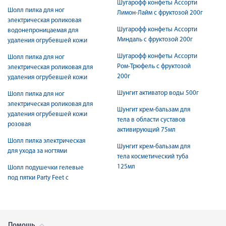
Шугарофф конфеты Ассорти
Шолл пилка для ног
Лимон-Лайм с фруктозой 200г
электрическая роликовая
Шугарофф конфеты Ассорти
водонепроницаемая для
Миндаль с фруктозой 200г
удаления огрубевшей кожи
Шугарофф конфеты Ассорти
Шолл пилка для ног
Ром-Трюфель с фруктозой
электрическая роликовая для
200г
удаления огрубевшей кожи
Шунгит активатор воды 500г
Шолл пилка для ног
электрическая роликовая для
Шунгит крем-бальзам для
удаления огрубевшей кожи
тела в области суставов
розовая
активирующий 75мл
Шолл пилка электрическая
Шунгит крем-бальзам для
для ухода за ногтями
тела косметический туба
125мл
Шолл подушечки гелевые
под пятки Party Feet с
Помощь