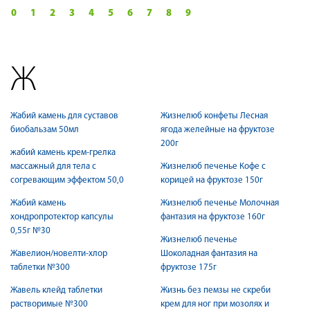
0
1
2
3
4
5
6
7
8
9
Ж
Жабий камень для суставов
Жизнелюб конфеты Лесная
биобальзам 50мл
ягода желейные на фруктозе
200г
жабий камень крем-грелка
массажный для тела с
Жизнелюб печенье Кофе с
согревающим эффектом 50,0
корицей на фруктозе 150г
Жабий камень
Жизнелюб печенье Молочная
хондропротектор капсулы
фантазия на фруктозе 160г
0,55г №30
Жизнелюб печенье
Жавелион/новелти-хлор
Шоколадная фантазия на
таблетки №300
фруктозе 175г
Жавель клейд таблетки
Жизнь без пемзы не скреби
растворимые №300
крем для ног при мозолях и