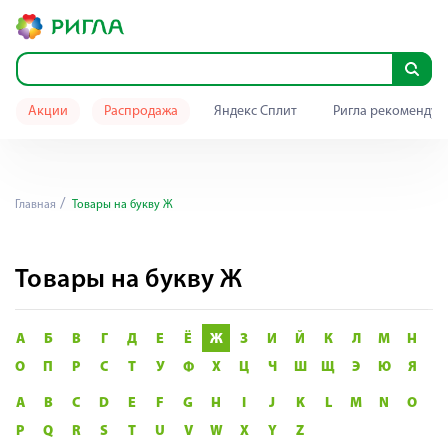
Акции
Распродажа
Яндекс Сплит
Ригла рекомендуе
Главная
Товары на букву Ж
Товары на букву Ж
А
Б
В
Г
Д
Е
Ё
Ж
З
И
Й
К
Л
М
Н
О
П
Р
С
Т
У
Ф
Х
Ц
Ч
Ш
Щ
Э
Ю
Я
A
B
C
D
E
F
G
H
I
J
K
L
M
N
O
P
Q
R
S
T
U
V
W
X
Y
Z