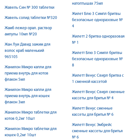
натоптышах 75мл
Жавель Син № 300 таблетки
Жилет Блю 3 Симпл бритвы
Жавель солид таблетки №320
безопасные одноразовые №
4
Жамб лежер орал. раствор
ампулы 10мл №20
Жилетт 2 бритва одноразовая
№ 1
Жан Луи Давид зажим для
волос краб маленький
Жилетт Блю 3 Симпл бритвы
965105
безопасные одноразовые №
8
Жанилон Микро капли для
приема внутрь для котов
Жилетт Венус Свирл бритва с
флакон 5мл
1 сменной кассетой
Жанилон Микро капли для
Жилетт Венус Свирл сменные
приема внутрь для кошек
кассеты для бритья № 4
флакон 3мл
Жилетт Венус сменные
Жанилон Микро таблетки для
кассеты для бритья № 6
котов 0,2мг 10шт
Жилетт Венус Эмбрейс
Жанилон Микро таблетки для
сменные кассеты для бритья
кошек 0,2мг 10шт
№ 6