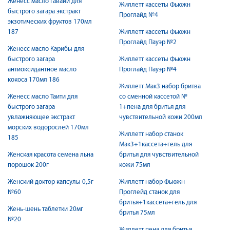
Женесс масло Гавайи для
Жиллетт кассеты Фьюжн
быстрого загара экстракт
Проглайд №4
экзотических фруктов 170мл
187
Жиллетт кассеты Фьюжн
Проглайд Пауэр №2
Женесс масло Карибы для
быстрого загара
Жиллетт кассеты Фьюжн
антиоксидантное масло
Проглайд Пауэр №4
кокоса 170мл 186
Жиллетт Мак3 набор бритва
Женесс масло Таити для
со сменной кассетой №
быстрого загара
1+пена для бритья для
увлажняющее экстракт
чувствительной кожи 200мл
морских водорослей 170мл
Жиллетт набор станок
185
Мак3+1кассета+гель для
Женская красота семена льна
бритья для чувствительной
порошок 200г
кожи 75мл
Женский доктор капсулы 0,5г
Жиллетт набор Фьюжн
№60
Проглейд станок для
бритья+1кассета+гель для
Жень-шень таблетки 20мг
бритья 75мл
№20
Жиллетт пена для бритья