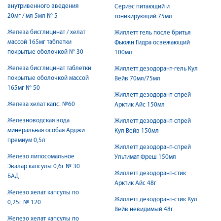
внутривенного введения
Сериэс питающий и
20мг / мл 5мл № 5
тонизирующий 75мл
Железа бисглицинат / хелат
Жиллетт гель после бритья
массой 165мг таблетки
Фьюжн Гидра освежающий
покрытые оболочкой № 30
100мл
Железа бисглицинат таблетки
Жиллетт дезодорант-гель Кул
покрытые оболочкой массой
Вейв 70мл/75мл
165мг № 50
Жиллетт дезодорант-спрей
Железа хелат капс. №60
Арктик Айс 150мл
Железноводская вода
Жиллетт дезодорант-спрей
минеральная особая Арджи
Кул Вейв 150мл
премиум 0,5л
Жиллетт дезодорант-спрей
Железо липосомальное
Ультимат Фреш 150мл
Эвалар капсулы 0,6г № 30
Жиллетт дезодорант-стик
БАД
Арктик Айс 48г
Железо хелат капсулы по
Жиллетт дезодорант-стик Кул
0,25г № 120
Вейв невидимый 48г
Железо хелат капсулы по