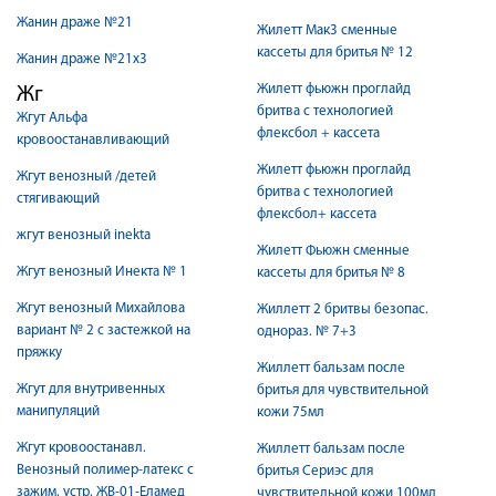
Жанин драже №21
Жилетт Мак3 сменные
кассеты для бритья № 12
Жанин драже №21х3
Жилетт фьюжн проглайд
Жг
бритва с технологией
Жгут Альфа
флексбол + кассета
кровоостанавливающий
Жилетт фьюжн проглайд
Жгут венозный /детей
бритва с технологией
стягивающий
флексбол+ кассета
жгут венозный inekta
Жилетт Фьюжн сменные
Жгут венозный Инекта № 1
кассеты для бритья № 8
Жгут венозный Михайлова
Жиллетт 2 бритвы безопас.
вариант № 2 с застежкой на
однораз. № 7+3
пряжку
Жиллетт бальзам после
Жгут для внутривенных
бритья для чувствительной
манипуляций
кожи 75мл
Жгут кровоостанавл.
Жиллетт бальзам после
Венозный полимер-латекс с
бритья Сериэс для
зажим. устр. ЖВ-01-Еламед
чувствительной кожи 100мл