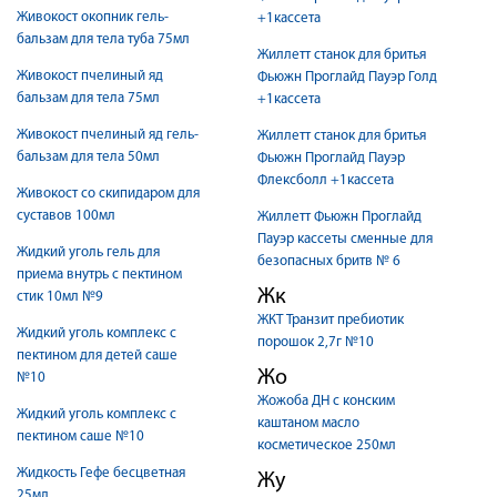
Живокост окопник гель-
+1кассета
бальзам для тела туба 75мл
Жиллетт станок для бритья
Живокост пчелиный яд
Фьюжн Проглайд Пауэр Голд
бальзам для тела 75мл
+1кассета
Живокост пчелиный яд гель-
Жиллетт станок для бритья
бальзам для тела 50мл
Фьюжн Проглайд Пауэр
Флексболл +1кассета
Живокост со скипидаром для
суставов 100мл
Жиллетт Фьюжн Проглайд
Пауэр кассеты сменные для
Жидкий уголь гель для
безопасных бритв № 6
приема внутрь с пектином
Жк
стик 10мл №9
ЖКТ Транзит пребиотик
Жидкий уголь комплекс с
порошок 2,7г №10
пектином для детей саше
Жо
№10
Жожоба ДН с конским
Жидкий уголь комплекс с
каштаном масло
пектином саше №10
косметическое 250мл
Жидкость Гефе бесцветная
Жу
25мл