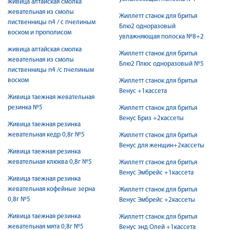
живица алтайская смолка
жевательная из смолы
Жиллетт станок для бритья
лиственницы n4 / с пчелиным
Блю2 одноразовый
воском и прополисом
увлажняющая полоска №8+2
живица алтайская смолка
Жиллетт станок для бритья
жевательная из смолы
Блю2 Плюс одноразовый №5
лиственницы n4 /с пчелиным
воском
Жиллетт станок для бритья
Венус +1кассета
Живица таежная жевательная
резинка №5
Жиллетт станок для бритья
Венус Бриз +2кассеты
Живица таежная резинка
жевательная кедр 0,8г №5
Жиллетт станок для бритья
Венус для женщин+2кассеты
Живица таежная резинка
жевательная клюква 0,8г №5
Жиллетт станок для бритья
Венус Эмбрейс +1кассета
Живица таежная резинка
жевательная кофейные зерна
Жиллетт станок для бритья
0,8г №5
Венус Эмбрейс +2кассеты
Живица таежная резинка
Жиллетт станок для бритья
жевательная мята 0,8г №5
Венус энд Олей +1кассета