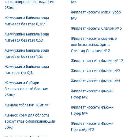
консервированная эмульсия
№4
250мл
Жиллетт кассеты Мак3 Турбо
Жемчужина Байкала вода
№8
питьевая без газа 0,28л
Жиллетт кассеты Слалом № 5
Жемчужина Байкала вода
Жиллетт кассеты сменные
питьевая без газа 0,5л
для безопасных бритв
Жемчужина Байкала вода
Скингад Сенситив № 2
питьевая без газа 1,5л
Жиллетт кассеты Фьюжн № 12
Жемчужина Байкала вода
Жиллетт кассеты Фьюжн №2
питьевая газ 0,5л
Жиллетт кассеты Фьюжн №4
Жемчужина Сибири
безалкогольный бальзам
Жиллетт кассеты Фьюжн
250мл
Пауэр №2
Женале таблетки 10мг №1
Жиллетт кассеты Фьюжн
Пауэр №4
Женесс крем для области
вокруг глаз омолаживающий
Жиллетт кассеты Фьюжн
50мл
Проглайд №2