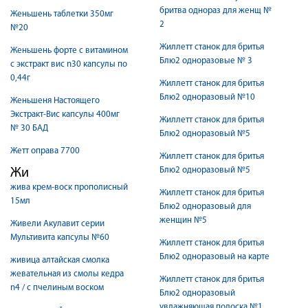
бритва однораз для женщ №
Женьшень таблетки 350мг
2
№20
Жиллетт станок для бритья
Женьшень форте с витамином
Блю2 одноразовые № 3
с экстракт вис n30 капсулы по
0,44г
Жиллетт станок для бритья
Блю2 одноразовый №10
Женьшеня Настоящего
Экстракт-Вис капсулы 400мг
Жиллетт станок для бритья
№ 30 БАД
Блю2 одноразовый №5
Жетт оправа 7700
Жиллетт станок для бритья
Блю2 одноразовый №5
Жи
жива крем-воск прополисный
Жиллетт станок для бритья
15мл
Блю2 одноразовый для
женщин №5
Живели Акулавит серии
Мультивита капсулы №60
Жиллетт станок для бритья
Блю2 одноразовый на карте
живица алтайская смолка
жевательная из смолы кедра
Жиллетт станок для бритья
n4 / с пчелиным воском
Блю2 одноразовый
увлажняющая полоска №1