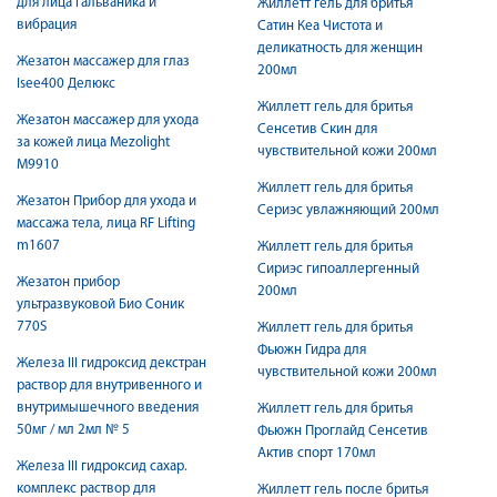
для лица гальваника и
Жиллетт гель для бритья
вибрация
Сатин Кеа Чистота и
деликатность для женщин
Жезатон массажер для глаз
200мл
Isee400 Делюкс
Жиллетт гель для бритья
Жезатон массажер для ухода
Сенсетив Скин для
за кожей лица Mezolight
чувствительной кожи 200мл
M9910
Жиллетт гель для бритья
Жезатон Прибор для ухода и
Сериэс увлажняющий 200мл
массажа тела, лица RF Lifting
m1607
Жиллетт гель для бритья
Сириэс гипоаллергенный
Жезатон прибор
200мл
ультразвуковой Био Соник
770S
Жиллетт гель для бритья
Фьюжн Гидра для
Железа III гидроксид декстран
чувствительной кожи 200мл
раствор для внутривенного и
внутримышечного введения
Жиллетт гель для бритья
50мг / мл 2мл № 5
Фьюжн Проглайд Сенсетив
Актив спорт 170мл
Железа III гидроксид сахар.
комплекс раствор для
Жиллетт гель после бритья