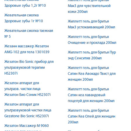
Жиллетт гель для бритья
Здоровые зубы 1,2г №10
Мак3 для чувствительной
кожи 200мл
Жевательная смолка
Здоровые зубы 1г №10
Жиллетт гель для бритья
Мак3 успокаивающий 200мл
Жевательная смолка таежная
№ 5
Жиллетт гель для бритья
Очищение и прохлада 200мл
Жезанн массажер Жезатон
AMG-102 для тела 1301039
Жиллетт гель для бритья Пур
энд Сенситив 200мл
Жезатон Bio Sonic прибор для
ультразвуковой терапии
Жиллетт гель для бритья
HS2307i
Сатин Кеа Авокадо Твист для
женщин 200мл
Жезатон аппарат для
ультразв. чистки лица
Жиллетт гель для бритья
Жезатон Био Соник HS2307i
Сатин кеа лавандовый
поцелуй для женщин 200мл
Жезатон аппарат для
ультразвуковой чистки лица
Жиллетт гель для бритья
Gezatone Bio Sonic HS2307i
Сатин Кеа Олей для женщин
200мл
Жезатон Массажер M 9060