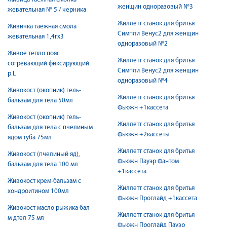
женщин одноразовый №3
жевательная № 5 / черника
Жиллетт станок для бритья
Живичка таежная смола
Симпли Венус2 для женщин
жевательная 1,4гх3
одноразовый №2
Живое тепло пояс
Жиллетт станок для бритья
согревающий фиксирующий
Симпли Венус2 для женщин
р.L
одноразовый №4
Живокост (окопник) гель-
Жиллетт станок для бритья
бальзам для тела 50мл
Фьюжн +1кассета
Живокост (окопник) гель-
Жиллетт станок для бритья
бальзам для тела с пчелиным
Фьюжн +2кассеты
ядом туба 75мл
Жиллетт станок для бритья
Живокост (пчелиный яд),
Фьюжн Пауэр Фантом
бальзам для тела 100 мл
+1кассета
Живокост крем-бальзам с
Жиллетт станок для бритья
хондроитином 100мл
Фьюжн Проглайд +1кассета
Живокост масло рыжика бал-
Жиллетт станок для бритья
м дтел 75 мл
Фьюжн Проглайд Пауэр