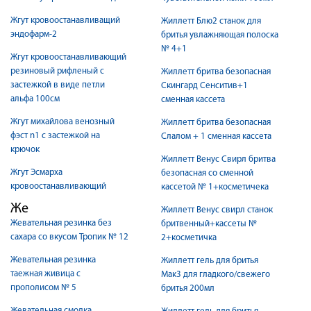
Жгут кровоостанавливащий
Жиллетт Блю2 станок для
эндофарм-2
бритья увлажняющая полоска
№ 4+1
Жгут кровоостанавливающий
резиновый рифленый с
Жиллетт бритва безопасная
застежкой в виде петли
Скингард Сенситив+1
альфа 100см
сменная кассета
Жгут михайлова венозный
Жиллетт бритва безопасная
фэст n1 с застежкой на
Слалом + 1 сменная кассета
крючок
Жиллетт Венус Свирл бритва
Жгут Эсмарха
безопасная со сменной
кровоостанавливающий
кассетой № 1+косметичека
Же
Жиллетт Венус свирл станок
Жевательная резинка без
бритвенный+кассеты №
сахара со вкусом Тропик № 12
2+косметичка
Жевательная резинка
Жиллетт гель для бритья
таежная живица с
Мак3 для гладкого/свежего
прополисом № 5
бритья 200мл
Жевательная смолка