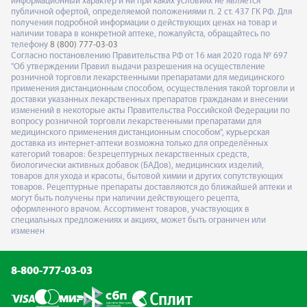
информационный характер и ни при каких условиях не является
публичной офертой, определяемой положениями п. 2 ст. 437 ГК РФ. Для
получения подробной информации о действующих ценах на товар и
наличии товара в конкретной аптеке, пожалуйста, обращайтесь по
телефону
8 (800) 777-03-03
Согласно постановлению Правительства РФ от 16 мая 2020 года № 697
"Об утверждении Правил выдачи разрешения на осуществление
розничной торговли лекарственными препаратами для медицинского
применения дистанционным способом, осуществления такой торговли и
доставки указанных лекарственных препаратов гражданам и внесении
изменений в некоторые акты Правительства Российской Федерации по
вопросу розничной торговли лекарственными препаратами для
медицинского применения дистанционным способом", курьерская
доставка из интернет-аптеки возможна только для определённых
категорий товаров: безрецептурных лекарственных средств,
биологически активных добавок (БАДов), медицинских изделий,
товаров для ухода и красоты, бытовой химии и других сопутствующих
товаров. Рецептурные препараты доставляются до ближайшей аптеки и
могут быть получены при наличии действующего рецепта,
оформленного врачом. Ассортимент товаров, участвующих в
специальных предложениях и акциях, может быть ограничен или
изменен
8-800-777-03-03