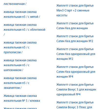
лиственничная /
Жиллетт станок для бритья
Мач3 Старт +2 сменные
живица таежная смолка
кассеты
жевательная n5 / с мятой /
Жиллетт станок для бритья
живица таежная смолка
Сатин Кеа для женщин
жевательная n5 / с облепихой
/
Жиллетт станок для бритья
Сатин Кеа для женщин №2
живица таежная смолка
жевательная n5 / с
Жиллетт станок для бритья
прополисом /
Сатин Кеа одноразовый для
женщин №2
живица таежная смолка
жевательная n5 / с
Жиллетт станок для бритья
шиповником /
Сатин Кеа одноразовый для
женщин №4
живица таежная смолка
жевательная n5 / с
Жиллетт станок для бритья
эвкалиптом /
Симпли Венус 3 для женщин
одноразовый №4
Живица таежная смолка
жевательная № 5 / клюква
Жиллетт станок для бритья
Симпли Венус 3 Плюс для
Живица таежная смолка