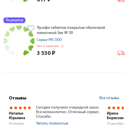
617
₽
По рецепту
Лусефи таблетки покрытые оболочкой
пленочной 5мг № 30
Сервье РУС ООО
Нет в наличии
3 530
₽
Все отзывы
Отзывы
Сегодня получила очередной заказ.
Все великолепно. Отличный сервис.
Наталья
Ирина
Спасибо.
Юрьевна
Борисовна
Читать полностью
04 января
30 декабря