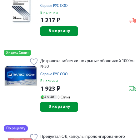
Сервье РУС ООО
В наличии
1 217
₽
В корзину
Яндекс Сплит
Детралекс таблетки покрытые оболочкой 1000мг
№30
Сервье РУС ООО
В наличии
1 923
₽
4 ×
481
В Сплит
В корзину
По рецепту
Предуктал ОД капсулы пролонгированного