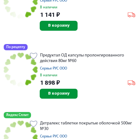
Сервье РУС ООО
В наличии
1 141
₽
В корзину
По рецепту
Предуктал ОД капсулы пролонгированного
действия 80мг №60
Сервье РУС ООО
В наличии
1 898
₽
В корзину
Яндекс Сплит
Детралекс таблетки покрытые оболочкой 500мг
№30
Сервье РУС ООО