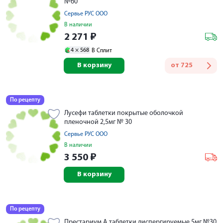
№60
Сервье РУС ООО
В наличии
2 271
₽
4 ×
568
В Сплит
В корзину
от
725
По рецепту
Лусефи таблетки покрытые оболочкой
пленочной 2,5мг № 30
Сервье РУС ООО
В наличии
3 550
₽
В корзину
По рецепту
Престариум А таблетки диспергируемые 5мг №30