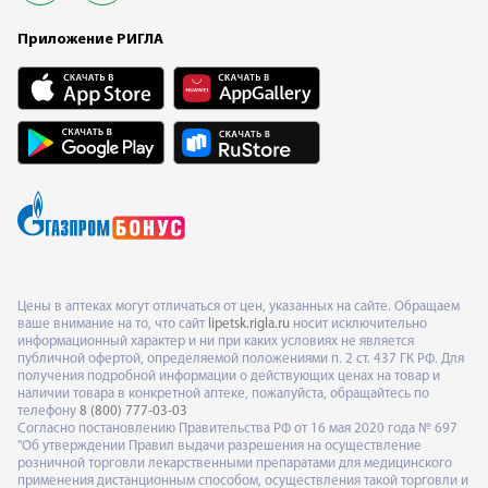
Приложение РИГЛА
Цены в аптеках могут отличаться от цен, указанных на сайте. Обращаем
ваше внимание на то, что сайт
lipetsk.rigla.ru
носит исключительно
информационный характер и ни при каких условиях не является
публичной офертой, определяемой положениями п. 2 ст. 437 ГК РФ. Для
получения подробной информации о действующих ценах на товар и
наличии товара в конкретной аптеке, пожалуйста, обращайтесь по
телефону
8 (800) 777-03-03
Согласно постановлению Правительства РФ от 16 мая 2020 года № 697
"Об утверждении Правил выдачи разрешения на осуществление
розничной торговли лекарственными препаратами для медицинского
применения дистанционным способом, осуществления такой торговли и