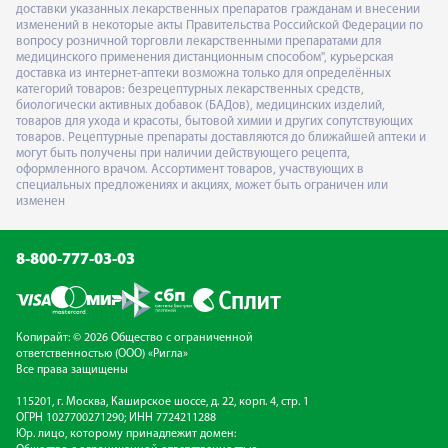
доставки указанных лекарственных препаратов гражданам и внесении
изменений в некоторые акты Правительства Российской Федерации по
вопросу розничной торговли лекарственными препаратами для
медицинского применения дистанционным способом", курьерская
доставка из интернет-аптеки возможна только для определённых
категорий товаров: безрецептурных лекарственных средств,
биологически активных добавок (БАДов), медицинских изделий,
товаров для ухода и красоты, бытовой химии и других сопутствующих
товаров. Рецептурные препараты доставляются до ближайшей аптеки и
могут быть получены при наличии действующего рецепта,
оформленного врачом. Ассортимент товаров, участвующих в
специальных предложениях и акциях, может быть ограничен или
изменен
8-800-777-03-03
Копирайт: © 2026 Общество с ограниченной
ответственностью (ООО) «Ригла»
Все права защищены
115201, г. Москва, Каширское шоссе, д. 22, корп. 4, стр. 1
ОГРН 1027700271290; ИНН 7724211288
Юр. лицо, которому принадлежит домен: