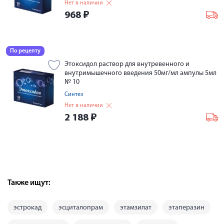
Нет в наличии
968
₽
По рецепту
Этоксидол раствор для внутревенного и
внутримышечного введения 50мг/мл ампулы 5мл
№ 10
Синтез
Нет в наличии
2 188
₽
Также ищут:
эстрокад
эсциталопрам
этамзилат
этаперазин