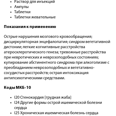
Раствор для инъекций
Ампулы
Таблетки
Таблетки жевательные
Показания к применению
Острые нарушения мозгового кровообращения;
дисциркуляторная энцефалопатия; синдром вегетативной
дистонии; легкие когнитивные расстройства
атеросклеротического генеза; тревожные расстройства
при невротических и неврозоподобных состояниях;
купирование абстинентного синдрома при алкоголизме с
преобладанием неврозоподобных и вегетативно-
сосудистых расстройств; острая интоксикация
антипсихотическими средствами.
Коды МКБ-10
I20 Стенокардия [грудная жаба]
I24 Другие формы острой ишемической болезни
сердца
I25 Хроническая ишемическая болезнь сердца