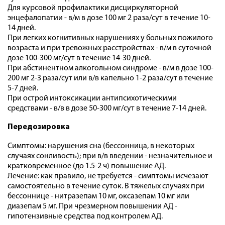
Для курсовой профилактики дисциркуляторной
энцефалопатии - в/м в дозе 100 мг 2 раза/сут в течение 10-
14 дней.
При легких когнитивных нарушениях у больных пожилого
возраста и при тревожных расстройствах - в/м в суточной
дозе 100-300 мг/сут в течение 14-30 дней.
При абстинентном алкогольном синдроме - в/м в дозе 100-
200 мг 2-3 раза/сут или в/в капельно 1-2 раза/сут в течение
5-7 дней.
При острой интоксикации антипсихотическими
средствами - в/в в дозе 50-300 мг/сут в течение 7-14 дней.
Передозировка
Симптомы: нарушения сна (бессонница, в некоторых
случаях сонливость); при в/в введении - незначительное и
кратковременное (до 1.5-2 ч) повышение АД.
Лечение: как правило, не требуется - симптомы исчезают
самостоятельно в течение суток. В тяжелых случаях при
бессоннице - нитразепам 10 мг, оксазепам 10 мг или
диазепам 5 мг. При чрезмерном повышении АД -
гипотензивные средства под контролем АД.