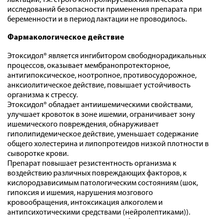
лактации, т.к. строго контролируемых клинических
исследований безопасности применения препарата при
беременности и в период лактации не проводилось.
Фармакологическое действие
Этоксидол® является ингибитором свободнорадикальных
процессов, оказывает мембранопротекторное,
антигипоксическое, ноотропное, противосудорожное,
анксиолитическое действие, повышает устойчивость
организма к стрессу.
Этоксидол® обладает антиишемическими свойствами,
улучшает кровоток в зоне ишемии, ограничивает зону
ишемического повреждения, обнаруживает
гиполипидемическое действие, уменьшает содержание
общего холестерина и липопротеидов низкой плотности в
сыворотке крови.
Препарат повышает резистентность организма к
воздействию различных повреждающих факторов, к
кислородзависимым патологическим состояниям (шок,
гипоксия и ишемия, нарушения мозгового
кровообращения, интоксикация алкоголем и
антипсихотическими средствами (нейролептиками)).