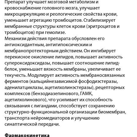
Препарат улучшает мозговой метаболизм и
кровоснабжение головного мозга, улучшает
микроциркуляцию и реологические свойства крови,
уменьшает агрегацию тромбоцитов. Стабилизирует
мембранные структуры клеток крови (эритроцитов и
тромбоцитов) при гемолизе.
Механизм действия препарата обусловлен его
антиоксидантным, антигипоксическим и
мембранопротекторным действием. Он ингибирует
перекисное окисление липидов, повышает активность
супероксидоксидазы, повышает соотношение липид-
белок, уменьшает вязкость мембраны, увеличивает ее
текучесть. Модулирует активность мембраносвязанных
ферментов (кальцийнезависимой фосфодиэстеразы,
аденилатциклазы, ацетилхолинэстеразы), рецепторных
комплексов (бензодиазепинового, ГАМК,
ацетилхолинового), что усиливает их способность
связывания с лигандами, способствует сохранению
структурно-функциональной организации биомембран,
транспорта нейромедиаторов и улучшению
синаптической передачи.
Фармакокинетика