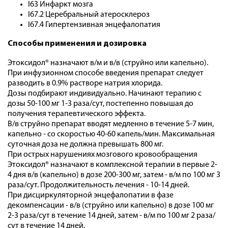
I63 Инфаркт мозга
I67.2 Церебральный атеросклероз
I67.4 Гипертензивная энцефалопатия
Способы применения и дозировка
Этоксидол® назначают в/м и в/в (струйно или капельно).
При инфузионном способе введения препарат следует
разводить в 0.9% растворе натрия хлорида.
Дозы подбирают индивидуально. Начинают терапию с
дозы 50-100 мг 1-3 раза/сут, постепенно повышая до
получения терапевтического эффекта.
В/в струйно препарат вводят медленно в течение 5-7 мин,
капельно - со скоростью 40-60 капель/мин. Максимальная
суточная доза не должна превышать 800 мг.
При острых нарушениях мозгового кровообращения
Этоксидол® назначают в комплексной терапии в первые 2-
4 дня в/в (капельно) в дозе 200-300 мг, затем - в/м по 100 мг 3
раза/сут. Продолжительность лечения - 10-14 дней.
При дисциркуляторной энцефалопатии в фазе
декомпенсации - в/в (струйно или капельно) в дозе 100 мг
2-3 раза/сут в течение 14 дней, затем - в/м по 100 мг 2 раза/
сут в течение 14 дней.