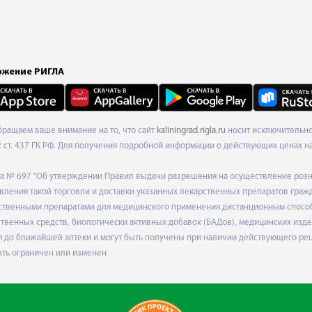
жение РИГЛА
Обращаем ваше внимание на то, что сайт
kaliningrad.rigla.ru
носит исключительно
ст. 437 ГК РФ. Для получения подробной информации о действующих ценах на 
ода № 697 "Об утверждении Правил выдачи разрешения на осуществление роз
ления такой торговли и доставки указанных лекарственных препаратов граж
твенными препаратами для медицинского применения дистанционным способом
венных средств, биологически активных добавок (БАДов), медицинских издел
 до ближайшей аптеки и могут быть получены при наличии действующего рец
ыть ограничен или изменен