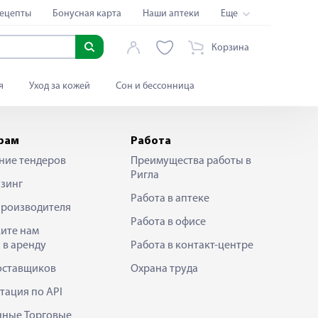
ецепты
Бонусная карта
Наши аптеки
Еще
Корзина
я
Уход за кожей
Сон и бессонница
рам
Работа
ние тендеров
Преимущества работы в
Ригла
зинг
Работа в аптеке
производителя
Работа в офисе
ите нам
 в аренду
Работа в контакт-центре
оставщиков
Охрана труда
тация по API
нные Торговые