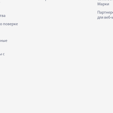
е
Марки
Партнер
тва
для веб-
 о поверке
ьные
ы с