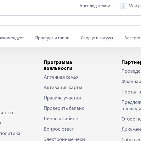
Арендодателям
Мои р
рекомендует
Простуда и грипп
Сердце и сосуды
Аллерги
Программа
Партне
лояльности
Проведе
Аптечная семья
Франчай
Активация карты
Портал 
Правила участия
Предлож
Проверить баланс
площади
ьность
Личный кабинет
Отбор п
в
Вопрос-ответ
Докумен
политика
Электронные чеки
Собстве