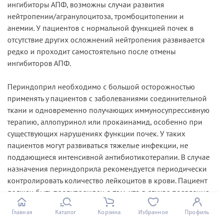
ингибиторы АПФ, возможны случаи развития
нейтропении/агранулоцитоза, тромбоцитопении и
анемии. У пациентов с нормальной функцией почек в
отсутствие других осложнений нейтропения развивается
редко и проходит самостоятельно после отмены
ингибиторов АПФ.
Периндоприл необходимо с большой осторожностью
применять у пациентов с заболеваниями соединительной
ткани и одновременно получающих иммуносупрессивную
терапию, аллопуринол или прокаинамид, особенно при
существующих нарушениях функции почек. У таких
пациентов могут развиваться тяжелые инфекции, не
поддающиеся интенсивной антибиотикотерапии. В случае
назначения периндоприла рекомендуется периодически
контролировать количество лейкоцитов в крови. Пациент
должен быть предупрежден о том, что в случае появления
каких-либо признаков инфекционного заболевания (боль
Главная
Каталог
Корзина
Избранное
Профиль
в горле, повышение температуры) необходимо