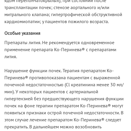
ядом перепончатокрылых); при состоянии после
трансплантации почек; стенозе аортального и/или
митрального клапана; гипертрофической обструктивной
кардиомиопатии; у пациентов пожилого возраста.
Особые указания
Препараты лития. Не рекомендуется одновременное
применение препарата Ко-Перинева® с препаратами
лития.
Нарушение функции почек. Терапия препаратом Ко-
Перинева® противопоказана пациентам с выраженной
почечной недостаточностью (Cl креатинина менее 30 мл/
мин). У некоторых пациентов с артериальной
гипертензией без предшествующего нарушения функции
почек на фоне терапии препаратом Ко-Перинева® могут
появиться признаки острой почечной недостаточности. В
этом случае лечение препаратом Ко-Перинева® следует
прекратить. В дальнейшем можно возобновить