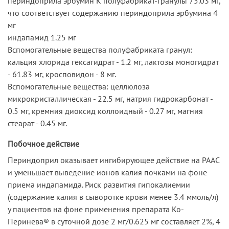
периндоприла эрбумин К полуфабрикат-гранулы 75.03 мг,
что соответствует содержанию периндоприла эрбумина 4
мг
индапамид 1.25 мг
Вспомогательные вещества полуфабриката гранул:
кальция хлорида гексагидрат - 1.2 мг, лактозы моногидрат
- 61.83 мг, кросповидон - 8 мг.
Вспомогательные вещества: целлюлоза
микрокристаллическая - 22.5 мг, натрия гидрокарбонат -
0.5 мг, кремния диоксид коллоидный - 0.27 мг, магния
стеарат - 0.45 мг.
Побочное действие
Периндоприл оказывает ингибирующее действие на РААС
и уменьшает выведение ионов калия почками на фоне
приема индапамида. Риск развития гипокалиемии
(содержание калия в сыворотке крови менее 3.4 ммоль/л)
у пациентов на фоне применения препарата Ко-
Перинева® в суточной дозе 2 мг/0.625 мг составляет 2%, 4