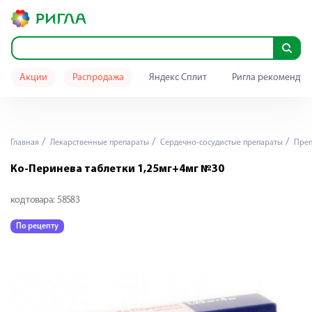
Акции
Распродажа
Яндекс Сплит
Ригла рекомендуе
Главная
Лекарственные препараты
Сердечно-сосудистые препараты
Преп
Ко-Перинева таблетки 1,25мг+4мг №30
код товара:
58583
По рецепту