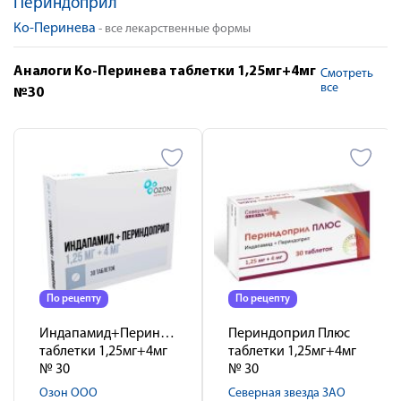
Периндоприл
Ко-Перинева
- все лекарственные формы
Аналоги Ко-Перинева таблетки 1,25мг+4мг
Смотреть
все
№30
По рецепту
По рецепту
Индапамид+Периндоприл
Периндоприл Плюс
таблетки 1,25мг+4мг
таблетки 1,25мг+4мг
№ 30
№ 30
Озон ООО
Северная звезда ЗАО