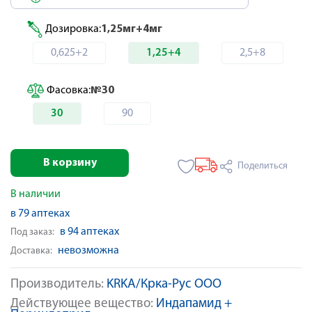
Дозировка:
1,25мг+4мг
0,625+2
1,25+4
2,5+8
Фасовка:
№30
30
90
В корзину
Поделиться
В наличии
в 79 аптеках
в 94 аптеках
Под заказ:
невозможна
Доставка:
Производитель:
KRKA/Крка-Рус ООО
Действующее вещество:
Индапамид +