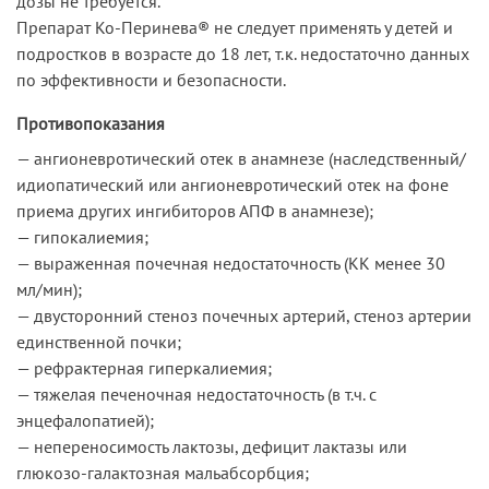
дозы не требуется.
Препарат Ко-Перинева® не следует применять у детей и
подростков в возрасте до 18 лет, т.к. недостаточно данных
по эффективности и безопасности.
Противопоказания
— ангионевротический отек в анамнезе (наследственный/
идиопатический или ангионевротический отек на фоне
приема других ингибиторов АПФ в анамнезе);
— гипокалиемия;
— выраженная почечная недостаточность (КК менее 30
мл/мин);
— двусторонний стеноз почечных артерий, стеноз артерии
единственной почки;
— рефрактерная гиперкалиемия;
— тяжелая печеночная недостаточность (в т.ч. с
энцефалопатией);
— непереносимость лактозы, дефицит лактазы или
глюкозо-галактозная мальабсорбция;