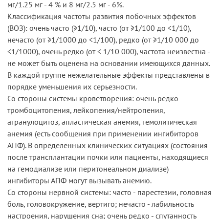
мг/1.25 мг - 4 % и 8 мг/2.5 мг - 6%.
Классификация частоты развития побочных эффектов
(ВОЗ): очень часто (≥1/10), часто (от ≥1/100 до <1/10),
нечасто (от ≥1/1000 до <1/100), редко (от ≥1/10 000 до
<1/1000), очень редко (от < 1/10 000), частота неизвестна -
не может быть оценена на основании имеющихся данных.
В каждой группе нежелательные эффекты представлены в
порядке уменьшения их серьезности.
Со стороны системы кроветворения: очень редко -
тромбоцитопения, лейкопения/нейтропения,
агранулоцитоз, апластическая анемия, гемолитическая
анемия (есть сообщения при применении ингибиторов
АПФ). В определенных клинических ситуациях (состояния
после трансплантации почки или пациенты, находящиеся
на гемодиализе или перитонеальном диализе)
ингибиторы АПФ могут вызывать анемию.
Со стороны нервной системы: часто - парестезии, головная
боль, головокружение, вертиго; нечасто - лабильность
настроения, нарушения сна; очень редко - спутанность