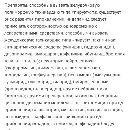
Препараты, способные вызвать желудочковую
полиморфную тахикардию типа «пируэт»: т.к. существует
риск развития гипокалиемии, индапамид следует
применять с осторожностью одновременно с
лекарственными средствами, способными вызвать
желудочковую тахикардию типа «пируэт», такими как:
антиаритмические средства (хинидин, гидрохинидин,
дизопирамид, амиодарон, дофетилид, ибутилид, бретилия
тозилат, соталол); некоторые нейролептики
(хлорпромазин, циамемазин, левомепромазин,
тиоридазин, трифлуоперазин), бензамиды (амисульприд,
сульпирид, сультоприд, тиаприд), бутирофенонами
(дроперидол, галоперидол), другие нейролептики
(пимозид); другими препаратами, такими как бепридил,
цизаприд, дифеманил метилсульфат, эритромицин при в/в
применении, галофантрин, мизоластин, моксифлоксацин,
пентамидин, спарфлоксацин, винкамин при в/в
применении, метадон, астемизол, терфенадин. Следует