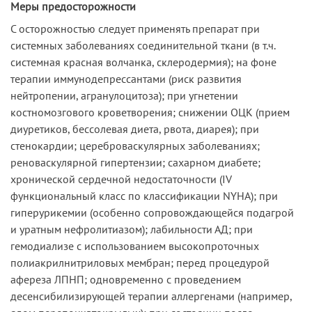
Меры предосторожности
С осторожностью следует применять препарат при
системных заболеваниях соединительной ткани (в т.ч.
системная красная волчанка, склеродермия); на фоне
терапии иммунодепрессантами (риск развития
нейтропении, агранулоцитоза); при угнетении
костномозгового кроветворения; снижении ОЦК (прием
диуретиков, бессолевая диета, рвота, диарея); при
стенокардии; цереброваскулярных заболеваниях;
реноваскулярной гипертензии; сахарном диабете;
хронической сердечной недостаточности (IV
функциональный класс по классификации NYHA); при
гиперурикемии (особенно сопровождающейся подагрой
и уратным нефролитиазом); лабильности АД; при
гемодиализе с использованием высокопроточных
полиакрилнитриловых мембран; перед процедурой
афереза ЛПНП; одновременно с проведением
десенсибилизирующей терапии аллергенами (например,