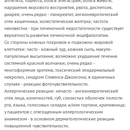
аппетита, тошнота, боль в эпигастрии, боль в животе,
нарушения вкусового восприятия, рвота, диспепсия,
диарея; очень редко - панкреатит, ангионевротический
отек кишечника, холестатическая желтуха; частота
неизвестна - при печеночной недостаточности существует
вероятность развития печеночной энцефалопатии.
Со стороны кожных покровов и подкожно-жировой
клетчатки: часто - кожный зуд, кожная сыпь, макуло-
папулезные высыпания; возможно ухудшение течения
системной красной волчанки; очень редко -
многоформная эритема, токсический эпидермальный
некролиз, синдром Стивенса-Джонсона; в единичных
случаях - реакции фоточувствительности.
Аллергические реакции: нечасто - ангионевротический
отек лица, конечностей, губ, слизистых оболочек полости
рта, языка, голосовых складок и/или гортани, крапивница;
у пациентов с отягощенным аллергологическим
анамнезом - в основном дерматологические реакции
повышенной чувствительности.