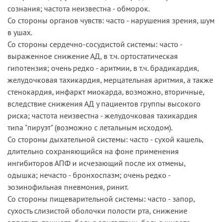
сознания; частота неизвестна - обморок.
Со стороны органов чувств: часто - нарушения зрения, шум
в ушах.
Со стороны сердечно-сосудистой системы: часто -
выраженное снижение АД, в т.ч. ортостатическая
гипотензия; очень редко - аритмии, в т.ч. брадикардия,
желудочковая тахикардия, мерцательная аритмия, а также
стенокардия, инфаркт миокарда, возможно, вторичные,
вследствие снижения АД у пациентов группы высокого
риска; частота неизвестна - желудочковая тахикардия
типа "пируэт" (возможно с летальным исходом).
Со стороны дыхательной системы: часто - сухой кашель,
длительно сохраняющийся на фоне применения
ингибиторов АПФ и исчезающий после их отмены,
одышка; нечасто - бронхоспазм; очень редко -
эозинофильная пневмония, ринит.
Со стороны пищеварительной системы: часто - запор,
сухость слизистой оболочки полости рта, снижение