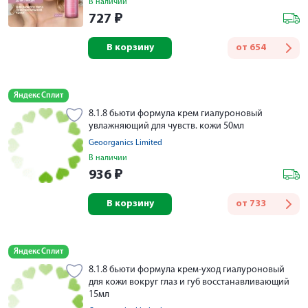
В наличии
727
₽
В корзину
от
654
Яндекс Сплит
8.1.8 бьюти формула крем гиалуроновый
увлажняющий для чувств. кожи 50мл
Geoorganics Limited
В наличии
936
₽
В корзину
от
733
Яндекс Сплит
8.1.8 бьюти формула крем-уход гиалуроновый
для кожи вокруг глаз и губ восстанавливающий
15мл