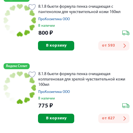
8.1.8 бьюти формула пенка очищающая с
пантенолом для чувствительной кожи 160мл
ПроКосметика ООО
В наличии
800
₽
В корзину
от
593
Яндекс Сплит
8.1.8 бьюти формула пенка очищающая
коллагеновая для зрелой чувствительной кожи
160мл
ПроКосметика ООО
В наличии
775
₽
В корзину
от
627