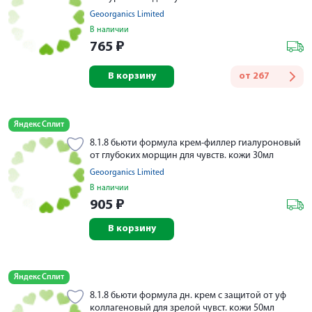
Geoorganics Limited
В наличии
765
₽
В корзину
от
267
Яндекс Сплит
8.1.8 бьюти формула крем-филлер гиалуроновый
от глубоких морщин для чувств. кожи 30мл
Geoorganics Limited
В наличии
905
₽
В корзину
Яндекс Сплит
8.1.8 бьюти формула дн. крем с защитой от уф
коллагеновый для зрелой чувст. кожи 50мл