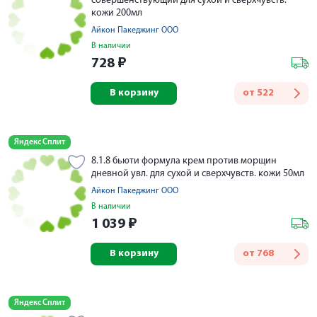
совершенствующий для сухой и сверхчувств.
кожи 200мл
Айкон Пакеджинг ООО
В наличии
728
₽
В корзину
от
522
Яндекс Сплит
8.1.8 бьюти формула крем против морщин
дневной увл. для сухой и сверхчувств. кожи 50мл
Айкон Пакеджинг ООО
В наличии
1 039
₽
В корзину
от
768
Яндекс Сплит