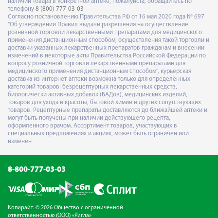
наличии товара в конкретной аптеке, пожалуйста, обращайтесь по
телефону
8 (800) 777-03-03
Согласно постановлению Правительства РФ от 16 мая 2020 года № 697
"Об утверждении Правил выдачи разрешения на осуществление
розничной торговли лекарственными препаратами для медицинского
применения дистанционным способом, осуществления такой торговли и
доставки указанных лекарственных препаратов гражданам и внесении
изменений в некоторые акты Правительства Российской Федерации по
вопросу розничной торговли лекарственными препаратами для
медицинского применения дистанционным способом", курьерская
доставка из интернет-аптеки возможна только для определённых
категорий товаров: безрецептурных лекарственных средств,
биологически активных добавок (БАДов), медицинских изделий,
товаров для ухода и красоты, бытовой химии и других сопутствующих
товаров. Рецептурные препараты доставляются до ближайшей аптеки и
могут быть получены при наличии действующего рецепта,
оформленного врачом. Ассортимент товаров, участвующих в
специальных предложениях и акциях, может быть ограничен или
изменен
8-800-777-03-03
Копирайт: © 2026 Общество с ограниченной
ответственностью (ООО) «Ригла»