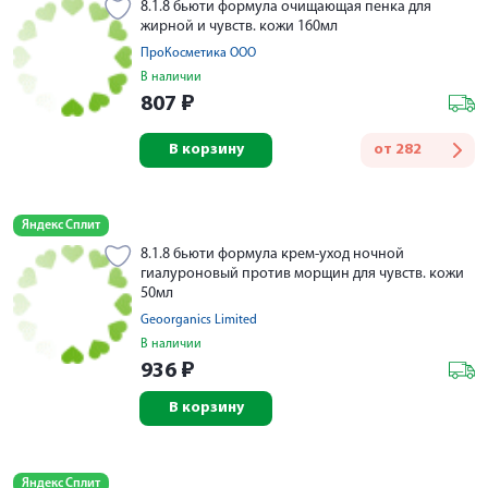
8.1.8 бьюти формула очищающая пенка для
жирной и чувств. кожи 160мл
ПроКосметика ООО
В наличии
807
₽
В корзину
от
282
Яндекс Сплит
8.1.8 бьюти формула крем-уход ночной
гиалуроновый против морщин для чувств. кожи
50мл
Geoorganics Limited
В наличии
936
₽
В корзину
Яндекс Сплит