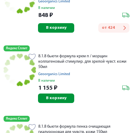
Geoorganics Limited
В наличии
848
₽
В корзину
от
424
Яндекс Сплит
8.1.8 бьюти формула крем п / морщин
коллагеновый стимулир. для зрелой чувст. кожи
50мл
Geoorganics Limited
В наличии
1 155
₽
В корзину
Яндекс Сплит
8.1.8 бьюти формула пенка очищающая
гиалуроновая для чувств. кожи 150мл