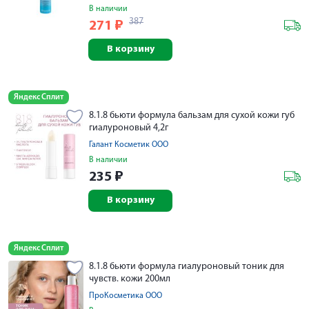
В наличии
387
271
₽
В корзину
Яндекс Сплит
8.1.8 бьюти формула бальзам для сухой кожи губ
гиалуроновый 4,2г
Галант Косметик ООО
В наличии
235
₽
В корзину
Яндекс Сплит
8.1.8 бьюти формула гиалуроновый тоник для
чувств. кожи 200мл
ПроКосметика ООО