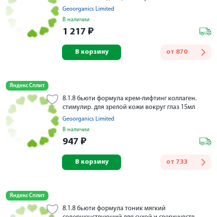
Geoorganics Limited
В наличии
1 217
₽
В корзину
от
870
Яндекс Сплит
8.1.8 бьюти формула крем-лифтинг коллаген.
стимулир. для зрелой кожи вокруг глаз 15мл
Geoorganics Limited
В наличии
947
₽
В корзину
от
733
Яндекс Сплит
8.1.8 бьюти формула тоник мягкий